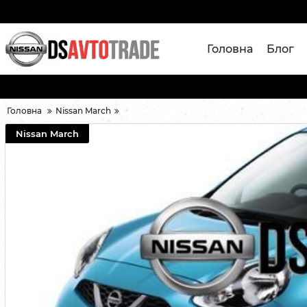
Головна
Блог
Головна
Nissan March
Nissan March